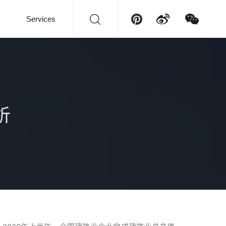
Services
析