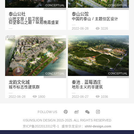
CONCEPTUAL
CONCEPTUAL
泰山公社
泰山公馆
山地文旅 / 前卫民宿
中国的泰山 / 主题住区设计
仰望泰山之巅 / 纵观晚霞盛宴
2022-06-28
3226
2022-07-15
4171
CONCEPTUAL
CONCEPTUAL
龙韵文化城
秦池﹒蓝莓酒庄
城市标志性建筑群
地形主义的非建筑
2022-06-28
1800
2022-06-27
1036
FOLLOW US
©SUNSLION DESIGN 2015-2025. ALL RIGHTS RESERVED
京ICP备2022013312号-1
盛世华龙设计：
shhl-design.com