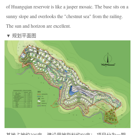
of Huangqian reservoir is like a jasper mosaic. The base sits on a
sunny slope and overlooks the "chestnut sea" from the railing.
The sun and horizon are excellent.
▼ 规划平面图
基地占地约300亩，建设用地指标约50亩； 项目分为一期