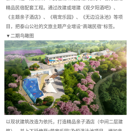
精品民宿配套工程。通过改建或增建《观夕阳酒吧》、
《主题亲子酒店》、《萌宠乐园》、《无边沿泳池》等项
目，把泰山公社的文旅主题产业增设“高端民宿”标签。
▼二期鸟瞰图
以现状建筑改造为依托，打造精品亲子酒店（中间二层建
筑），并上下延伸至“萌宠乐园”及恒温泳池项目，增加亲