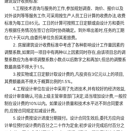
建筑设计收费标准:
1.工程技术咨询与服务的工作,参加规划调查、询价、报价以及
对外谈判等等服务工作,可采用按生产人员工日计算的收费办法,收费
标准为每工日85元。工日的计算可按照工日定额或由设计方和委托
方根据任务情况在签订合同时协商确定。到外埠出差时,任务的工期
在六十天以内,由委托单位负担其差旅费。
2. 房屋建筑设计收费标准中考虑了各种影响设计工作量因素的
Type
调整系数,如果同一项目中有两种以上因素同时存在,由该项目总的调
整系数应为各单项调整系数小数点以后数字之和再加1,但总的调整系
Beauty
数最高值不得大于1.5。
3.按实物或工日定额计取设计费的,凡投资在3亿元以上的项目,
其费额最高不得大于概算比例的1.5%。
Figure
4.工程设计单位在设计中采用了先进技术,并有较好的经济效益,
经设计审查确认,可由上级主管审查部门决定,适当增加设计费,一般控
Fronter
制在设计费的10%以内。如果设计质量和技术水平达不到合同要求
的,应按合同规定扣减设计费。
About
5.设计费按设计进度分期拨付。设计合同生效后,委托方应向设
计单位预付设计费的百分之二十作为定金;初步设计完成后付百分之