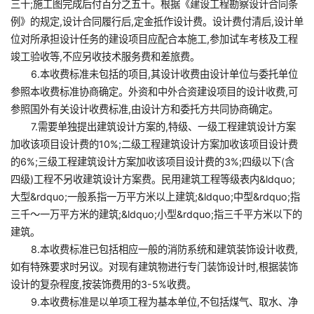
三十;施工图完成后付百分之五十。根据《建设工程勘察设计合同条
例》的规定,设计合同履行后,定金抵作设计费。设计费付清后,设计单
位对所承担设计任务的建设项目应配合本施工,参加试车考核及工程
竣工验收等,不应另收技术服务费和差旅费。
6.本收费标准未包括的项目,其设计收费由设计单位与委托单位
参照本收费标准协商确定。外资和中外合资建设项目的设计收费,可
参照国外有关设计收费标准,由设计方和委托方共同协商确定。
7.需要单独提出建筑设计方案的,特级、一级工程建筑设计方案
加收该项目设计费的10%;二级工程建筑设计方案加收该项目设计费
的6%;三级工程建筑设计方案加收该项目设计费的3%;四级以下(含
四级)工程不另收建筑设计方案费。民用建筑工程等级表内&ldquo;
大型&rdquo;一般系指一万平方米以上建筑;&ldquo;中型&rdquo;指
三千～一万平方米的建筑;&ldquo;小型&rdquo;指三千平方米以下的
建筑。
8.本收费标准已包括相应一般的消防系统和建筑装饰设计收费,
如有特殊要求时另议。对现有建筑物进行专门装饰设计时,根据装饰
设计的复杂程度,按装饰费用的3-5%收费。
9.本收费标准是以单项工程为基本单位,不包括煤气、取水、净