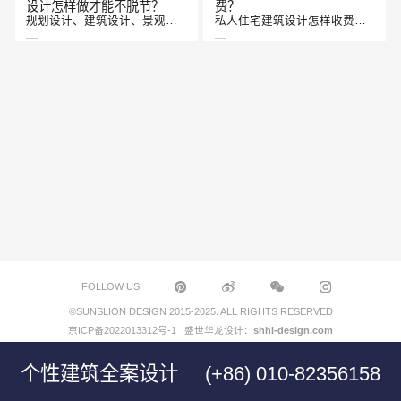
设计怎样做才能不脱节？
费？
规划设计、建筑设计、景观设计这三大块相互相...
私人住宅建筑设计怎样收费？ ...
2022-04-23
2022-04-23
FOLLOW US
©SUNSLION DESIGN 2015-2025. ALL RIGHTS RESERVED
京ICP备2022013312号-1
盛世华龙设计：
shhl-design.com
建筑设计和家装设计的区别
建筑设计如何收费？
是？
了解房屋建筑设计收费标准,对你买到心仪的房子...
建筑设计与室内设计最大大区别就是建筑设计是...
个性建筑全案设计 (+86) 010-82356158
2022-04-23
2022-04-23